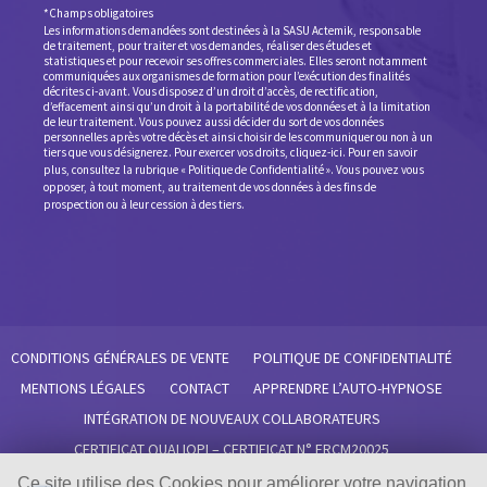
*Champs obligatoires
Les informations demandées sont destinées à la SASU Actemik, responsable
de traitement, pour traiter et vos demandes, réaliser des études et
statistiques et pour recevoir ses offres commerciales. Elles seront notamment
communiquées aux organismes de formation pour l’exécution des finalités
décrites ci-avant. Vous disposez d’un droit d’accès, de rectification,
d’effacement ainsi qu’un droit à la portabilité de vos données et à la limitation
de leur traitement. Vous pouvez aussi décider du sort de vos données
personnelles après votre décès et ainsi choisir de les communiquer ou non à un
tiers que vous désignerez. Pour exercer vos droits,
cliquez-ici
. Pour en savoir
plus, consultez la rubrique «
Politique de Confidentialité
».
Vous pouvez vous
opposer, à tout moment, au traitement de vos données à des fins de
prospection ou à leur cession à des tiers.
CONDITIONS GÉNÉRALES DE VENTE
POLITIQUE DE CONFIDENTIALITÉ
MENTIONS LÉGALES
CONTACT
APPRENDRE L’AUTO-HYPNOSE
INTÉGRATION DE NOUVEAUX COLLABORATEURS
CERTIFICAT QUALIOPI – CERTIFICAT N° FRCM20025
RÈGLEMENT INTÉRIEUR SISMIIK
Ce site utilise des Cookies pour améliorer votre navigation.