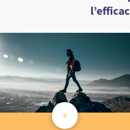
l’effica
+