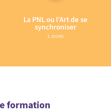
La PNL ou l’Art de se
synchroniser
2 JOURS
e formation