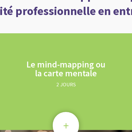
cité professionnelle en ent
Le mind-mapping ou
la carte mentale
2 JOURS
+