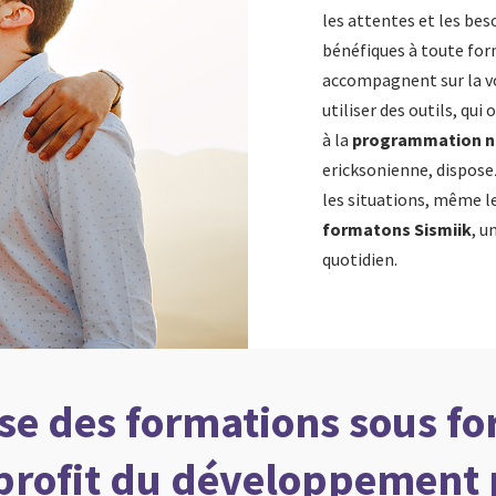
les attentes et les be
bénéfiques à toute fo
accompagnent sur la voi
utiliser des outils, qui 
à la
programmation ne
ericksonienne, dispose
les situations, même l
formatons Sismiik
, u
quotidien.
se des formations sous for
profit du développement 