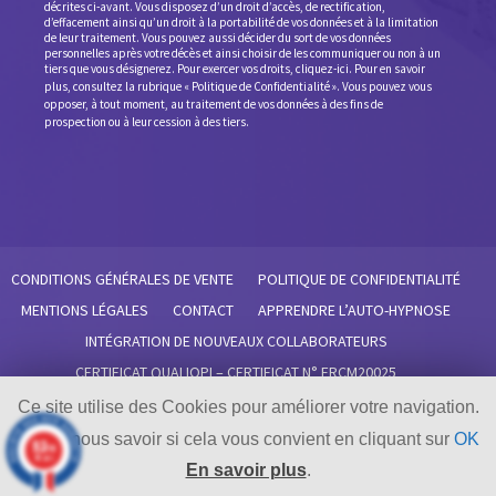
décrites ci-avant. Vous disposez d’un droit d’accès, de rectification,
d’effacement ainsi qu’un droit à la portabilité de vos données et à la limitation
de leur traitement. Vous pouvez aussi décider du sort de vos données
personnelles après votre décès et ainsi choisir de les communiquer ou non à un
tiers que vous désignerez. Pour exercer vos droits,
cliquez-ici
. Pour en savoir
plus, consultez la rubrique «
Politique de Confidentialité
».
Vous pouvez vous
opposer, à tout moment, au traitement de vos données à des fins de
prospection ou à leur cession à des tiers.
CONDITIONS GÉNÉRALES DE VENTE
POLITIQUE DE CONFIDENTIALITÉ
MENTIONS LÉGALES
CONTACT
APPRENDRE L’AUTO-HYPNOSE
INTÉGRATION DE NOUVEAUX COLLABORATEURS
CERTIFICAT QUALIOPI – CERTIFICAT N° FRCM20025
RÈGLEMENT INTÉRIEUR SISMIIK
Ce site utilise des Cookies pour améliorer votre navigation.
Faites-nous savoir si cela vous convient en cliquant sur
OK
9.3
/10
48 avis
© SISMIIK 2019 - Design
BURO SURO
En savoir plus
.