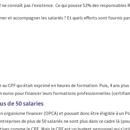
 ne connaît pas l’existence. Ce qui pousse 52% des responsables RH
 et accompagner les salariés ? Et quels efforts sont fournis par l
ace au CPF qui était exprimé en heures de formation. Puis, 4 ans pl
n euros pour financer leurs formations professionnelles (certifian
us de 50 salaries
à un organisme financer (OPCA) et pouvait donc être éligible à u
entreprises de plus de 50 salariés ne sont plus dans ce cadre là (p
tives comme le CPF. Mais le CPF est un budget personnel qui s’utili