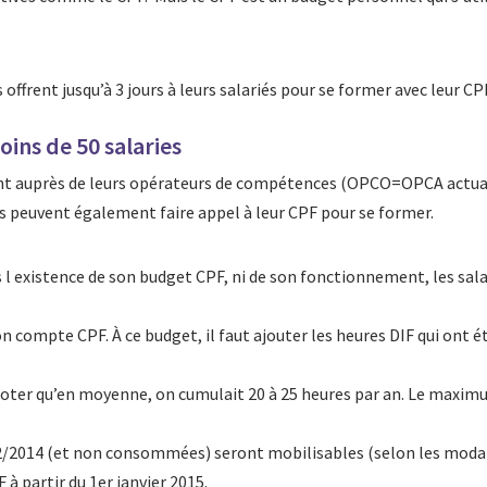
ffrent jusqu’à 3 jours à leurs salariés pour se former avec leur CP
ins de 50 salaries
ent auprès de leurs opérateurs de compétences (OPCO=OPCA actuali
 peuvent également faire appel à leur CPF pour se former.
 l existence de son budget CPF, ni de son fonctionnement, les salar
 compte CPF. À ce budget, il faut ajouter les heures DIF qui ont é
à noter qu’en moyenne, on cumulait 20 à 25 heures par an. Le maxim
/2014 (et non consommées) seront mobilisables (selon les modali
 à partir du 1er janvier 2015.