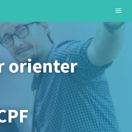
 orienter
 CPF