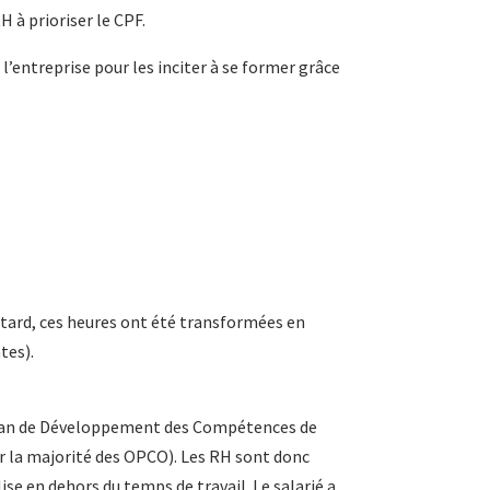
 à prioriser le CPF.
’entreprise pour les inciter à se former grâce
us tard, ces heures ont été transformées en
tes).
n Plan de Développement des Compétences de
our la majorité des OPCO). Les RH sont donc
se en dehors du temps de travail. Le salarié a